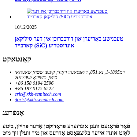
10/12/2025
טעכנישע באַריערן און דורכברוכן אין דער סיליקאָן
קאַרבייד (SiC) אינדוסטריע
קאָנטאַקט
רמ1-1805, נאָ.851, דיאַנסאַנהו ראָוד; קינגפּו שטח; שאַנגהאַי
סיטי, טשיינאַ //201799
+86 158 0194 2596
+86 187 0175 6522
eric@xkh-semitech.com
doris@xkh-semitech.com
אָנפֿרעג
פֿאַר פֿראַגעס וועגן אונדזערע פּראָדוקטן אָדער פּרייזן, ביטע
לאָזט אונדז אייער בליצפּאָסט אַדרעס און מיר וועלן זיך מיט