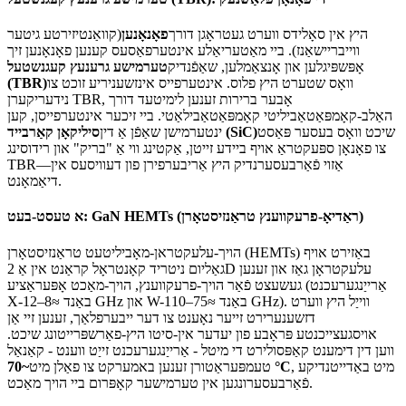
היץ אין סאָלידס ווערט געטראָגן דורך
פאָנאָנען
(קוואַנטיזירטע גיטער
ווייבריישאַנז). ביי מאַטעריאַלע אינטערפאַסעס קענען פאָנאָנען זיך
אָפּשפּיגלען און אָנצאַמלען, שאַפֿנדיק
טערמישע גרענעץ קעגנשטעל
וואָס שטערט היץ פלוס. אינטערפייס אינזשעניריע זוכט צו
(TBR)
נידעריקערן TBR, אָבער ברירות זענען לימיטעד דורך
האַלב-קאָמפּאַטאַביליטי קאָמפּאַטאַבילאַטי. ביי זיכער אינטערפייסן, קען
שיכט וואָס בעסער פּאַסט
סיליקאָן קאַרבייד (SiC)
ינטערמישן שאַפֿן אַ דין
צו פאָנאָן ספּעקטראַ אויף ביידע זייטן, אַקטינג ווי אַ "בריק" און רידוסינג
TBR—אַזוי פֿאַרבעסערנדיק היץ אַריבערפירן פון דעוויסעס אין
דיאַמאָנט.
א טעסט-בעט: GaN HEMTs (ראַדיאָ-פרעקווענץ טראַנזיסטאָרן)
הויך-עלעקטראן-מאָביליטעט טראַנזיסטאָרן (HEMTs) באַזירט אויף
גאַליום ניטריד קאָנטראָל קראַנט אין אַ 2D עלעקטראָן גאַז און זענען
געשעצט פֿאַר הויך-פרעקווענץ, הויך-מאַכט אָפּעראַציע (אַרייַנגערעכנט
X-באַנד ≈8–12 GHz און W-באַנד ≈75–110 GHz). ווייַל היץ ווערט
דזשענערירט זייער נאָענט צו דער ייבערפלאַך, זענען זיי אַן
אויסגעצייכנטע פּראָבע פון ​​​​יעדער אין-סיטו היץ-פאַרשפּרייטונג שיכט.
ווען דין דימענט קאַפּסולירט די מיטל - אַרייַנגערעכנט זייַט ווענט - קאַנאַל
, מיט באַדייטנדיקע
~70 °C
טעמפּעראַטורן זענען באמערקט צו פאַלן מיט
פֿאַרבעסערונגען אין טערמישער קאָפּרום ביי הויך מאַכט.