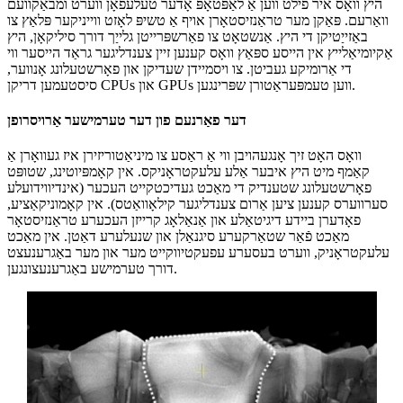
היץ וואָס איר פילט ווען אַ לאַפּטאָפּ אָדער טעלעפאָן ווערט ומבאַקוועם
וואַרעם. פּאַקן מער טראַנזיסטאָרן אויף אַ טשיפּ לאָזט ווייניקער פּלאַץ צו
באַזייַטיקן די היץ. אַנשטאָט צו פאַרשפּרייטן גלייַך דורך סיליקאָן, היץ
אַקיומיאַלייץ אין הייסע ספּאַץ וואָס קענען זיין צענדליגער גראַד הייסער ווי
די אַרומיקע געביטן. צו ויסמיידן שעדיקן און פאָרשטעלונג אָנווער,
סיסטעמען דריקן CPUs און GPUs ווען טעמפּעראַטורן שפּרינגען.
דער פאַרנעם פון דער טערמישער אַרויסרופן
וואָס האָט זיך אָנגעהויבן ווי אַ ראַסע צו מיניאַטוריזירן איז געוואָרן אַ
קאַמף מיט היץ איבער אַלע עלעקטראָניקס. אין קאָמפּיוטינג, שטופּט
פאָרשטעלונג שטענדיק די מאַכט געדיכטקייט העכער (אינדיווידועלע
סערווערס קענען ציען אַרום צענדליגער קילאָוואַטס). אין קאָמוניקאַציע,
פאָדערן ביידע דיגיטאַלע און אַנאַלאָג קרייזן העכערע טראַנזיסטאָר
מאַכט פֿאַר שטאַרקערע סיגנאַלן און שנעלערע דאַטן. אין מאַכט
עלעקטראָניק, ווערט בעסערע עפעקטיווקייט מער און מער באַגרענעצט
דורך טערמישע באַגרענעצונגען.