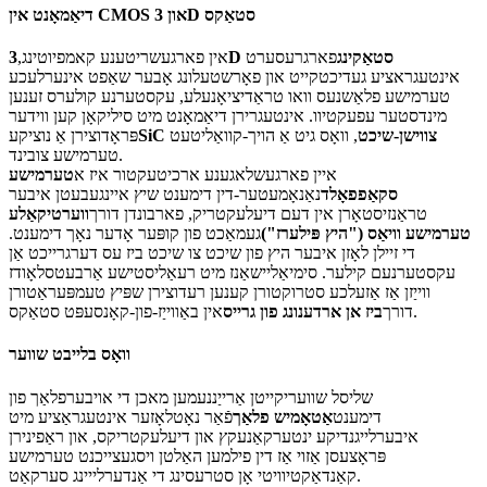
דיאַמאָנט אין CMOS און 3D סטאַקס
3D סטאַקינג
פארגרעסערט
אין פארגעשריטענע קאמפיוטינג,
אינטעגראציע געדיכטקייט און פאָרשטעלונג אָבער שאַפט אינערלעכע
טערמישע פלאַשנעס וואו טראַדיציאָנעלע, עקסטערנע קולערס זענען
מינדסטער עפעקטיוו. אינטעגרירן דיאַמאָנט מיט סיליקאָן קען ווידער
SiC צווישן-שיכט
, וואָס גיט אַ הויך-קוואַליטעט
פּראָדוצירן אַ נוציקע
טערמישע צובינד.
איין פארגעשלאגענע ארכיטעקטור איז א
טערמישע
סקאַפפאָלד
נאַנאָמעטער-דין דימענט שיץ איינגעבעטן איבער
טראַנזיסטאָרן אין דעם דיעלעקטריק, פארבונדן דורך
ווערטיקאַלע
טערמישע וויאַס ("היץ פּילערז")
געמאַכט פון קופּער אָדער נאָך דימענט.
די זיילן לאָזן איבער היץ פון שיכט צו שיכט ביז עס דערגרייכט אַן
עקסטערנעם קילער. סימיאַליישאַנז מיט רעאַליסטישע אַרבעטסלאָודז
ווייַזן אַז אַזעלכע סטרוקטורן קענען רעדוצירן שפּיץ טעמפּעראַטורן
אין באַווייַז-פון-קאָנסעפּט סטאַקס.
דורך
ביז אן ארדענונג פון גרייס
וואָס בלייבט שווער
שליסל שוועריקייטן אַרייַננעמען מאכן די אויבערפלאַך פון
דימענט
אַטאָמיש פלאַך
פֿאַר נאָטלאָזער אינטעגראַציע מיט
איבערלייגנדיקע ינטערקאַנעקץ און דיעלעקטריקס, און ראַפינירן
פּראָצעסן אַזוי אַז דין פילמען האַלטן ויסגעצייכנט טערמישע
קאַנדאַקטיוויטי אָן סטרעסינג די אַנדערלייינג סערקאַט.