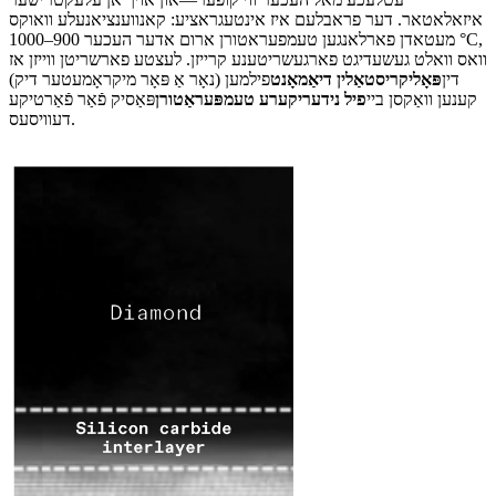
איזאלאטאר. דער פראבלעם איז אינטעגראציע: קאנווענציאנעלע וואוקס
מעטאדן פארלאנגען טעמפעראטורן ארום אדער העכער 900–1000 °C,
וואס וואלט געשעדיגט פארגעשריטענע קרייזן. לעצטע פארשריטן ווייזן אז
דין
פּאָליקריסטאַלין דיאַמאָנט
פילמען (נאָר אַ פּאָר מיקראָמעטער דיק)
קענען וואַקסן ביי
פיל נידעריקערע טעמפּעראַטורן
פּאַסיק פֿאַר פֿאַרטיקע
דעוויסעס.