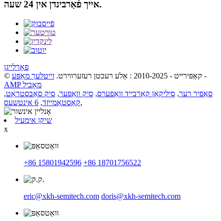
אייך פֿאַרבינדן אין 24 שעה.
פאָרלייגן
-
© קאַפּירייט - 2010-2025 : אַלע רעכטן רעזערווירט.
זייטלעך מאַפּע
AMP מאָביל
סאַפיר רער
,
סיליקאָן קאַרבייד וואַפערס
,
סיק וואַפער
,
סיק סאַבסטראַט
,
,
קאַסטאַמייזד
,
6 אינטשעס
שיקן אימעיל
x
+86 15801942596
+86 18701756522
eric@xkh-semitech.com
doris@xkh-semitech.com