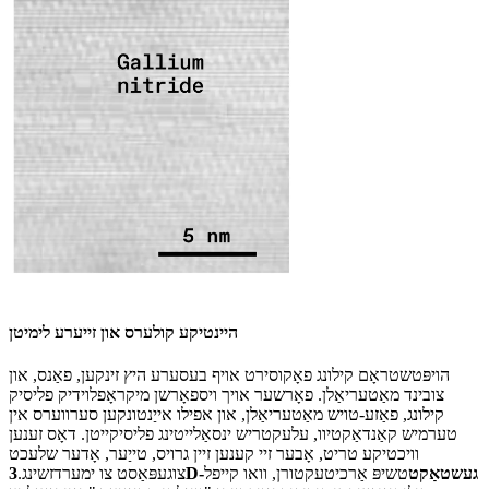
היינטיקע קולערס און זייערע לימיטן
הויפּטשטראָם קילונג פאָקוסירט אויף בעסערע היץ זינקען, פאַנס, און
צובינד מאַטעריאַלן. פאָרשער אויך ויספאָרשן מיקראָפלוידיק פליסיק
קילונג, פאַזע-טויש מאַטעריאַלן, און אפילו אייַנטונקען סערווערס אין
טערמיש קאַנדאַקטיוו, עלעקטריש ינסאַלייטינג פליסיקייטן. דאָס זענען
וויכטיקע טריט, אָבער זיי קענען זיין גרויס, טייַער, אָדער שלעכט
3D-געשטאַקט
טשיפּ אַרכיטעקטורן, וואו קייפל
צוגעפּאַסט צו ימערדזשינג.