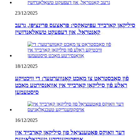
23/12/2025
סיליקאָן קאַרבייד עפּיטאַקסי: פּראָצעס פּרינציפּן, גרעב
קאָנטראָל, און דעפעקט טשאַלאַנדזשיז
18/12/2025
פֿון סאַבסטראַט צו מאַכט קאָנווערטער: די וויכטיקע
ראָלע פֿון סיליקאָן קאַרבייד אין אַוואַנסירטע מאַכט
סיסטעמען
16/12/2025
דער וואוקס פּאָטענציאַל פון סיליקאָן קאַרבייד אין
אויפקומענדיקע טעכנאָלאָגיעס