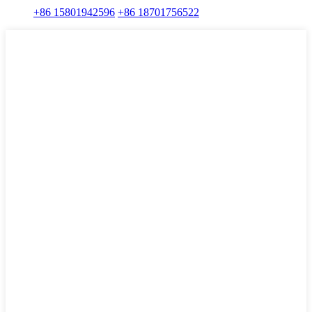
+86 15801942596
+86 18701756522