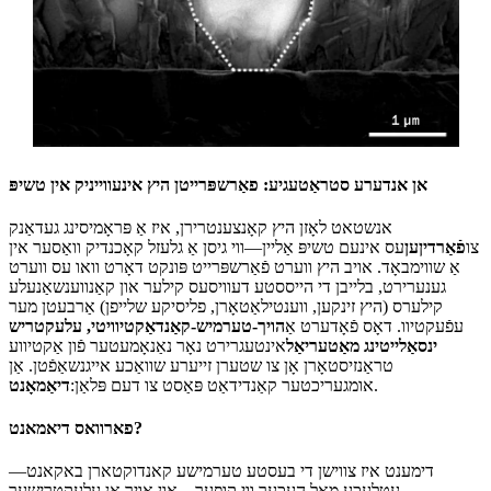
אן אנדערע סטראַטעגיע: פאַרשפּרייטן היץ אינעווייניק אין טשיפּ
אנשטאט לאָזן היץ קאָנצענטרירן, איז אַ פּראָמיסינג געדאַנק
צו
פֿאַרדיןען
עס אינעם טשיפּ אַליין—ווי גיסן אַ גלעזל קאָכנדיק וואַסער אין
אַ שווימבאָד. אויב היץ ווערט פֿאַרשפּרייט פּונקט דאָרט וואו עס ווערט
גענערירט, בלייבן די הייססטע דעוויסעס קילער און קאַנווענשאַנעלע
קילערס (היץ זינקען, ווענטילאַטאָרן, פליסיקע שלייפן) אַרבעטן מער
עפֿעקטיוו. דאָס פֿאָדערט אַ
הויך-טערמיש-קאַנדאַקטיוויטי, עלעקטריש
ינסאַלייטינג מאַטעריאַל
אינטעגרירט נאָר נאַנאָמעטער פֿון אַקטיווע
טראַנזיסטאָרן אָן צו שטערן זייערע שוואַכע אייגנשאַפֿטן. אַן
.
אומגעריכטער קאַנדידאַט פּאַסט צו דעם פּלאַן:
דיאַמאָנט
פארוואס דיאמאנט?
דימענט איז צווישן די בעסטע טערמישע קאנדוקטארן באקאנט—
עטלעכע מאל העכער ווי קופער—און אויך אן עלעקטרישער