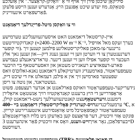
סיליקאָן שיכטן פירן זיך אויף ווי אַ "וואָלקן-קראַצער." אין אַזעלכע
סטאַקס, מוז יעדע שיכט אָפּגעבן היץ; אַנדערש זענען הייסע פלעקן
פֿאַרשפּאַרט אינעווייניק.
ווי צו וואַקסן מיטל-פרייַנדלעך דיאַמאָנט
איין-קריסטאל דיאמאנט האט אויסערגעווענליכע טערמישע
קאנדוקטיוויטעט (≈2200–2400 W m⁻¹ K⁻¹, בערך זעקס מאל אזויפיל
ווי קופער). גרינגער-צו-מאכן פאליקריסטאלינע פילמען קענען זיך
דערנענטערן צו די ווערטן ווען זיי זענען גענוג דיק—און זענען נאך אלץ
העכער ווי קופער אפילו ווען זיי זענען דינער. טראדיציאנעלע כעמישע
פארע-דעפאזיציע רעאגירט מעטאן און וואסערשטאף ביי הויכער
טעמפעראטור, פארמענדיג ווערטיקאלע דיאמאנט נאנא-זאלום'ס וואס
שפעטער פארמישן זיך אין א פילם; דעמאלט איז די שיכט דיק,
געשטראנד, און נוטה צו ריסן.
נידעריקער-טעמפּעראַטור וואוקס פארלאנגט אן אנדער רעצעפּט. פשוט
אַראָפּדרייען די היץ ברענגט קאַנדאַקטיוו רויך אַנשטאָט איזאָלירן
דימענט.
זויערשטאָף
עצט קאנטינעווערלעך נישט-דיאמאנט קוילן,
, א
גרויס-קערנדיק פּאָליקריסטאַלין דיאַמאָנט ביי ~400 °C
ערמעגליכנדיג
טעמפּעראַטור קאָמפּאַטיבל מיט אַוואַנסירטע אינטעגרירטע קרייזן.
פּונקט אַזוי וויכטיק, דער פּראָצעס קען באַדעקן ניט בלויז האָריזאָנטאַלע
ייבערפלאַכן, נאָר אויך
זייט-ווענט
, וואָס איז וויכטיק פֿאַר אינהערענט 3D
דעוויסעס.
טערמישע גרענעץ קעגנשטעל (TBR): די פאָנאָן פלאַשנעק