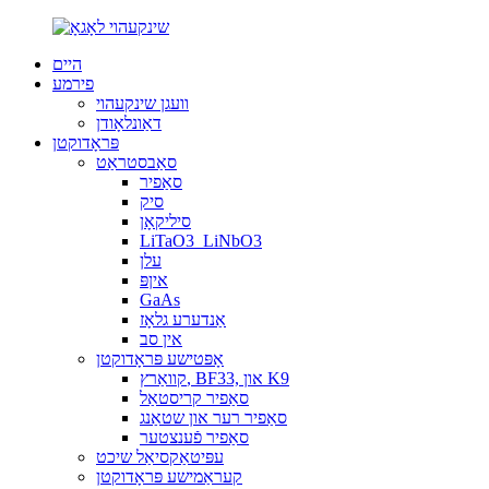
היים
פירמע
וועגן שינקעהוי
דאַונלאָודן
פּראָדוקטן
סאַבסטראַט
סאַפיר
סיק
סיליקאָן
LiTaO3_LiNbO3
עלן
איןפּ
GaAs
אַנדערע גלאָז
אין סב
אָפּטישע פּראָדוקטן
קוואַרץ, BF33, און K9
סאַפיר קריסטאַל
סאַפיר רער און שטאַנג
סאַפיר פֿענצטער
עפּיטאַקסיאַל שיכט
קעראַמישע פּראָדוקטן