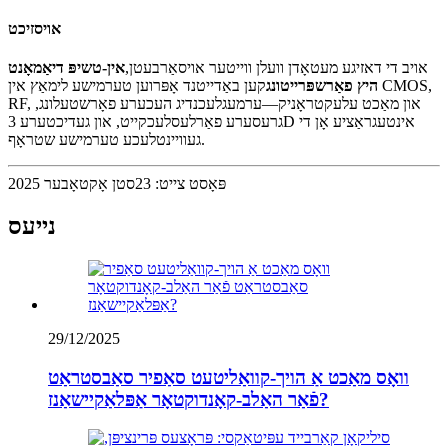
אויסזיכט
אויב די דאזיגע מעטאָדן וועלן ווייטער אויסאַרבעטן,
אין-טשיפּ דיאַמאָנט
היץ פאַרשפּרייטונג
קען באַדייטנד אָפּרוען טערמישע לימאַץ אין CMOS,
RF, און מאַכט עלעקטראָניק—ערמעגלעכנדיג העכערע פאָרשטעלונג,
גרעסערע פאַרלעסלעכקייט, און געדיכטערע 3D אינטעגראַציע אָן די
געוויינטלעכע טערמישע שטראָף.
פּאָסט צייט: 23סטן אָקטאָבער 2025
נייעס
29/12/2025
וואָס מאַכט אַ הויך-קוואַליטעט סאַפיר סאַבסטראַט
פֿאַר האַלב-קאָנדוקטאָר אַפּלאַקיישאַנז?