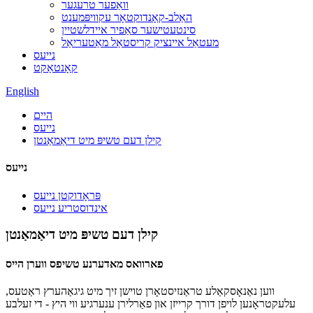
וואַפער טרעגער
האַלב-קאָנדוקטאָר עקוויפּמענט
סינטעטישער סאַפיר איידלשטיין
מעטאַל איינציק קריסטאַל מאַטעריאַל
נייעס
קאָנטאַקט
English
היים
נייעס
קילן דעם טשיפּ מיט דיאַמאַנטן
נייעס
פּראָדוקטן נייעס
אינדוסטריע נייעס
קילן דעם טשיפּ מיט דיאַמאַנטן
פארוואס מאדערנע טשיפס ווערן הייס
ווען נאַנאָסקאַלע טראַנזיסטאָרן טוישן זיך מיט גיגאַהערץ ראַטעס,
עלעקטראָנען לויפן דורך קרייזן און פאַרלירן ענערגיע ווי היץ - די זעלבע